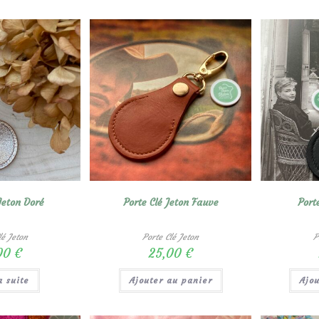
Jeton Doré
Porte Clé Jeton Fauve
Port
lé Jeton
Porte Clé Jeton
P
00
€
25,00
€
a suite
Ajouter au panier
Ajo