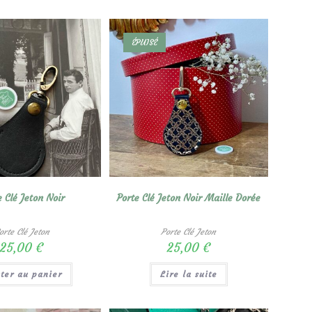
ÉPUISÉ
e Clé Jeton Noir
Porte Clé Jeton Noir Maille Dorée
orte Clé Jeton
Porte Clé Jeton
25,00
€
25,00
€
uter au panier
Lire la suite