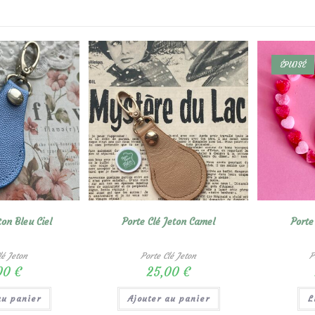
ÉPUISÉ
ton Bleu Ciel
Porte Clé Jeton Camel
Porte
lé Jeton
Porte Clé Jeton
P
00
€
25,00
€
au panier
Ajouter au panier
L