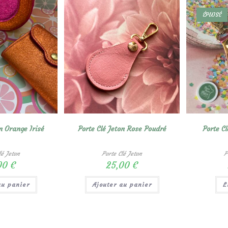
ÉPUISÉ
n Orange Irisé
Porte Clé Jeton Rose Poudré
Porte Cl
lé Jeton
Porte Clé Jeton
P
00
€
25,00
€
au panier
Ajouter au panier
L