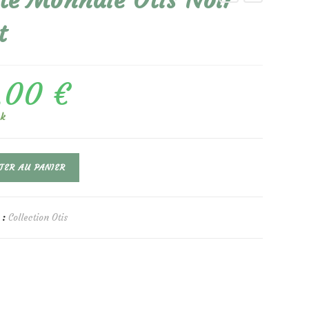
te Monnaie Otis Noir
t
,00
€
ck
TER AU PANIER
 :
Collection Otis