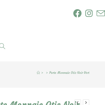
Toggle
website
search
>
>
Porte Monnaie Otis Noir Vert