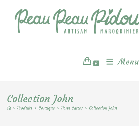
Skip
to
content
Menu
0
Collection John
>
Produits
>
Boutique
>
Porte Cartes
>
Collection John