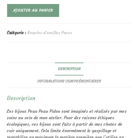
quantité
AJOUTER AU PANIER
de
Hawaï
Abricot
Pailletté
Catégorie :
Boucles d'oreilles Puces
DESCRIPTION
INFORMATIONS COMPLÉMENTAIRES
Description
Les bijoux Peau Peau Pidou sont imaginés et réalisés par mes
soins au sein de mon atelier. Pour des raisons éthiques
écologiques, ces bijoux sont faits à partir de mes chutes de
cuir uniquement. Cela limite énormément le gaspillage et
rentabilise au maximum la matière première que j’utilise au