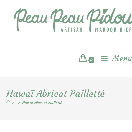
Skip
to
content
Menu
0
Hawaï Abricot Pailletté
>
>
Hawaï Abricot Pailletté