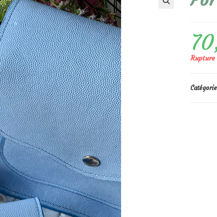
Por
🔍
70
Rupture 
Catégorie