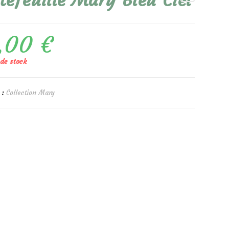
tefeuille Mary Bleu Ciel
,00
€
de stock
 :
Collection Mary