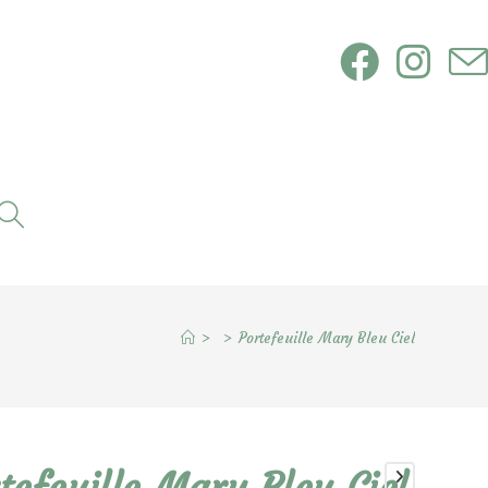
Toggle
website
search
>
>
Portefeuille Mary Bleu Ciel