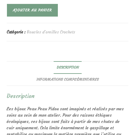
quantité
AJOUTER AU PANIER
de
Rainbow
Violet
Irisé
Catégorie :
Boucles d'oreilles Crochets
DESCRIPTION
INFORMATIONS COMPLÉMENTAIRES
Description
Les bijoux Peau Peau Pidou sont imaginés et réalisés par mes
soins au sein de mon atelier. Pour des raisons éthiques
écologiques, ces bijoux sont faits à partir de mes chutes de
cuir uniquement. Cela limite énormément le gaspillage et
rentabilise au maximum la matière première que j’utilise au