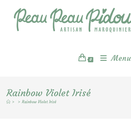
Skip
to
content
Menu
0
Rainbow Violet Irisé
>
>
Rainbow Violet Irisé