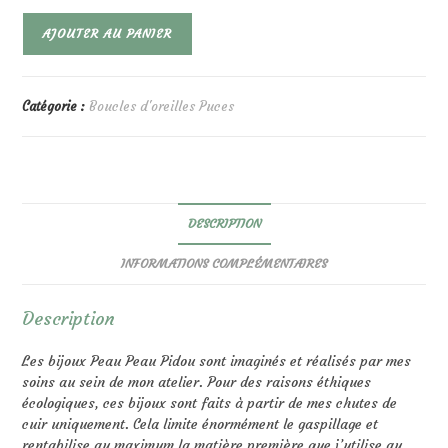
quantité
AJOUTER AU PANIER
de
Romy
Vert
Noir
Catégorie :
Boucles d'oreilles Puces
DESCRIPTION
INFORMATIONS COMPLÉMENTAIRES
Description
Les bijoux Peau Peau Pidou sont imaginés et réalisés par mes
soins au sein de mon atelier. Pour des raisons éthiques
écologiques, ces bijoux sont faits à partir de mes chutes de
cuir uniquement. Cela limite énormément le gaspillage et
rentabilise au maximum la matière première que j’utilise au