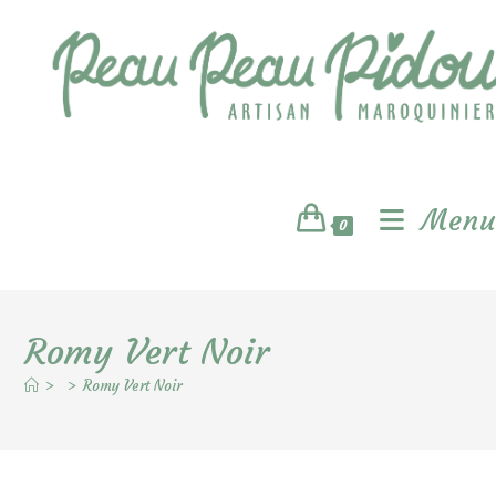
Skip
to
content
Menu
0
Romy Vert Noir
>
>
Romy Vert Noir