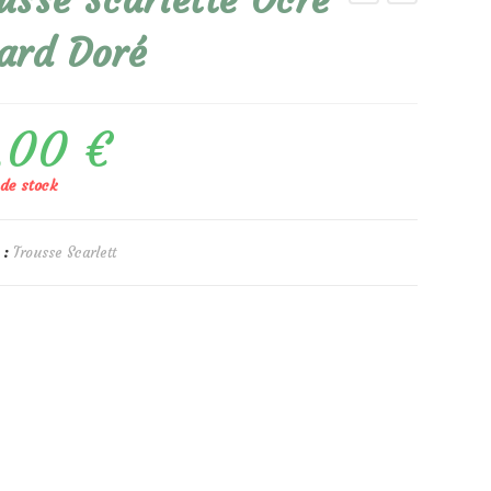
usse Scarlette Ocre
ard Doré
,00
€
de stock
 :
Trousse Scarlett