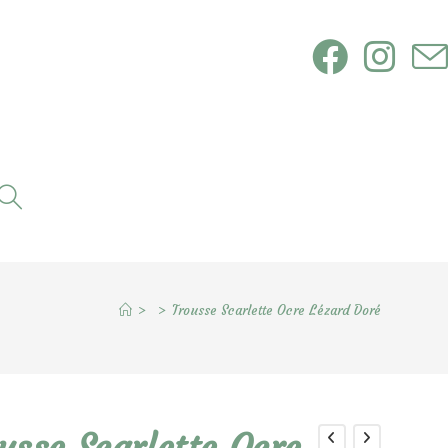
Toggle
website
search
>
>
Trousse Scarlette Ocre Lézard Doré