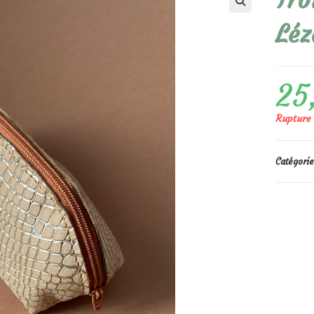
Tro
🔍
Léz
25
Rupture 
Catégorie