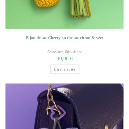
Bijou de sac Cherry on the sac citron & vert
Accessoires
,
Bijou de sac
40,00
€
Lire la suite