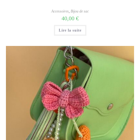
Accessoires
,
Bijou de sac
40,00
€
Lire la suite