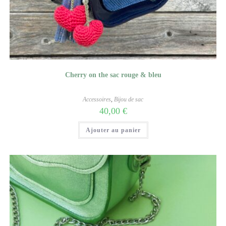
Cherry on the sac rouge & bleu
Accessoires
,
Bijou de sac
40,00
€
Ajouter au panier