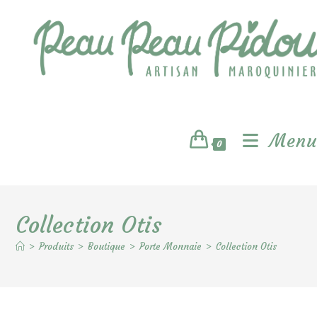
Skip
to
content
Menu
0
Collection Otis
>
Produits
>
Boutique
>
Porte Monnaie
>
Collection Otis