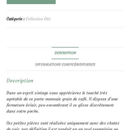
de
Porte
Monnaie
Otis
Catégorie :
Collection Otis
Turquoise
DESCRIPTION
INFORMATIONS COMPLÉMENTAIRES
Description
Dans un esprit vintage vous apprécierez le touché très
agréable de ce porte-monnaie grain de café. Il dispose d’une
fermeture éclair, peu encombrant il se glisse discrètement
dans votre poche.
Ces petites pièces sont réalisées uniquement avec des chutes
de cuir, par définition il est produit en un seul exemplaire ou