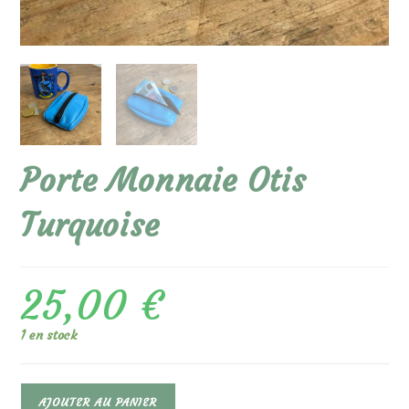
Porte Monnaie Otis
Turquoise
25,00
€
1 en stock
quantité
AJOUTER AU PANIER