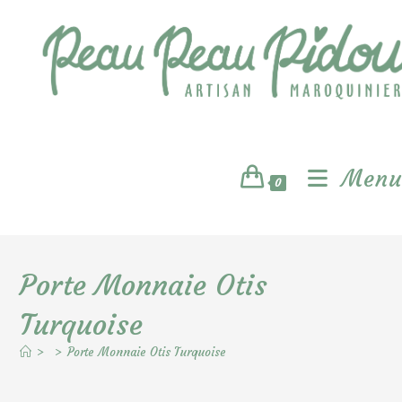
Skip
to
content
Menu
0
Porte Monnaie Otis
Turquoise
>
>
Porte Monnaie Otis Turquoise