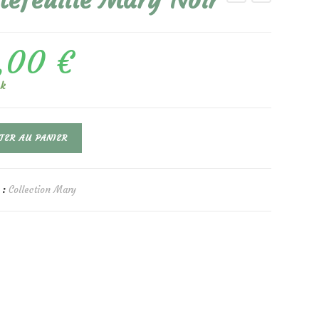
tefeuille Mary Noir
,00
€
ck
TER AU PANIER
lle
 :
Collection Mary