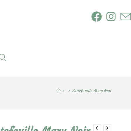
Toggle
website
search
>
>
Portefeuille Mary Noir