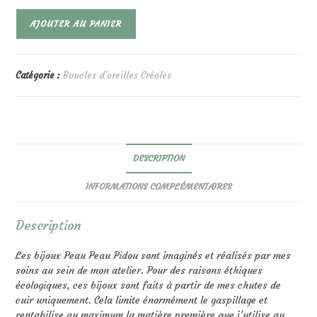
quantité
AJOUTER AU PANIER
de
Créoles
Daisy
Léopard
Catégorie :
Boucles d'oreilles Créoles
DESCRIPTION
INFORMATIONS COMPLÉMENTAIRES
Description
Les bijoux Peau Peau Pidou sont imaginés et réalisés par mes
soins au sein de mon atelier. Pour des raisons éthiques
écologiques, ces bijoux sont faits à partir de mes chutes de
cuir uniquement. Cela limite énormément le gaspillage et
rentabilise au maximum la matière première que j’utilise au