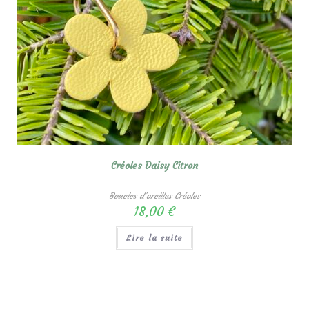
Créoles Daisy Citron
Boucles d'oreilles Créoles
18,00
€
Lire la suite