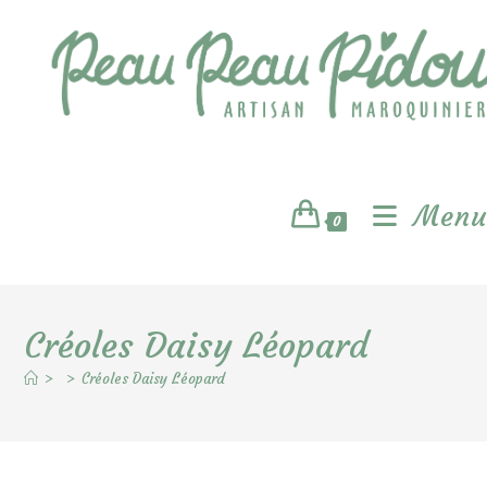
Skip
to
content
Menu
0
Créoles Daisy Léopard
>
>
Créoles Daisy Léopard