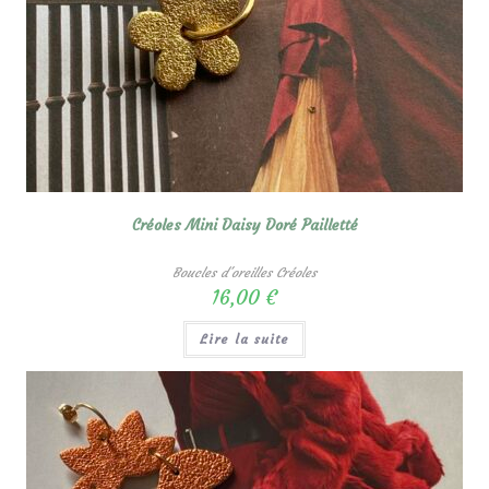
Créoles Mini Daisy Doré Pailletté
Boucles d'oreilles Créoles
16,00
€
Lire la suite