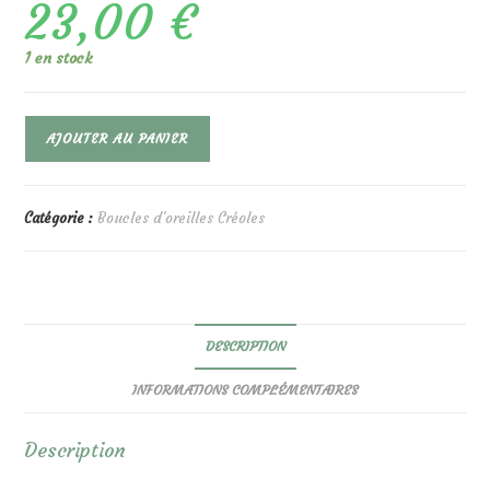
23,00
€
1 en stock
quantité
AJOUTER AU PANIER
de
Créoles
Duo
Ticoeur
Catégorie :
Boucles d'oreilles Créoles
Vernis
Rose
Violet
Irisé
DESCRIPTION
INFORMATIONS COMPLÉMENTAIRES
Description