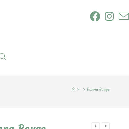
Toggle
website
search
>
>
Donna Rouge