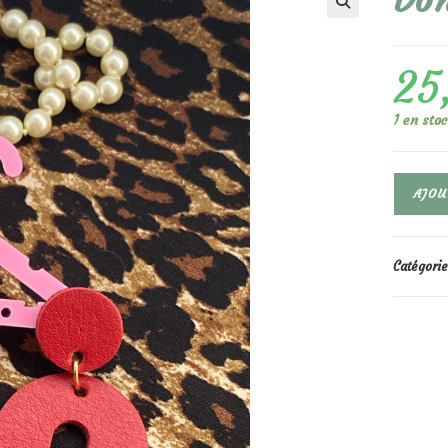
Do
🔍
25
1 en sto
quantité
AJOU
de
Donna
Rouge
Catégorie