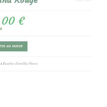
nna Rouge
,00
€
ck
TER AU PANIER
 :
Boucles d'oreilles Puces