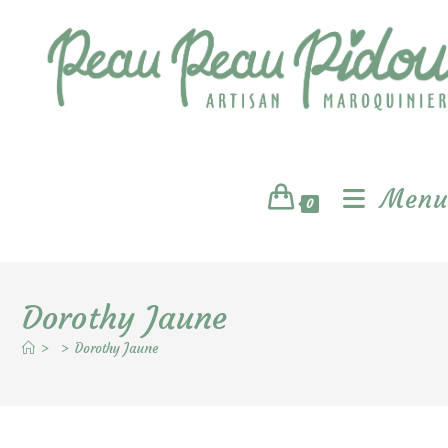
Skip
to
content
Menu
0
Dorothy Jaune
>
>
Dorothy Jaune