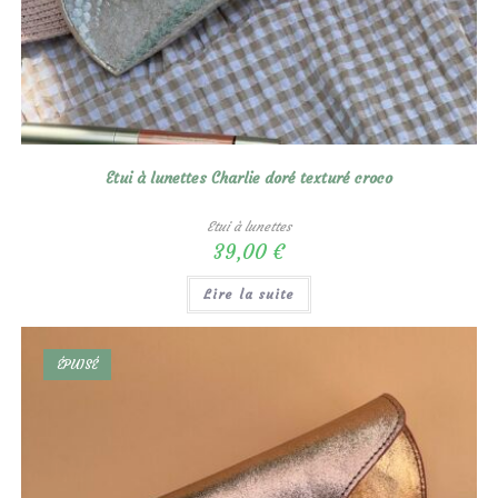
Etui à lunettes Charlie doré texturé croco
Etui à lunettes
39,00
€
Lire la suite
ÉPUISÉ