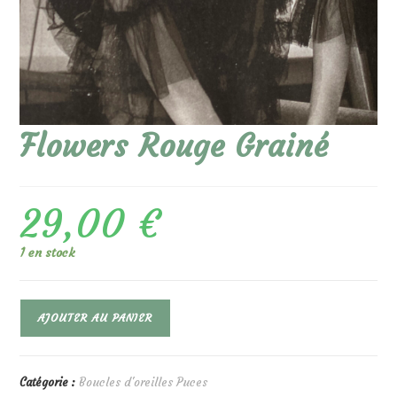
Flowers Rouge Grainé
29,00
€
1 en stock
quantité
AJOUTER AU PANIER
de
Flowers
Rouge
Grainé
Catégorie :
Boucles d'oreilles Puces