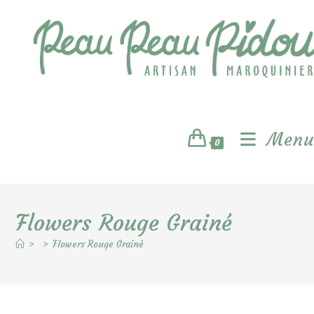
Skip
to
content
Menu
0
Flowers Rouge Grainé
>
>
Flowers Rouge Grainé