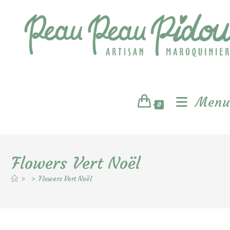
Skip
to
content
Menu
0
Flowers Vert Noël
>
>
Flowers Vert Noël