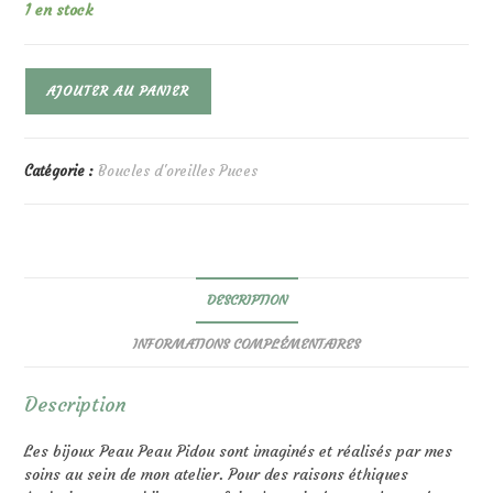
1 en stock
quantité
AJOUTER AU PANIER
de
Hippies
Coucher
De
Catégorie :
Boucles d'oreilles Puces
Soleil
DESCRIPTION
INFORMATIONS COMPLÉMENTAIRES
Description
Les bijoux Peau Peau Pidou sont imaginés et réalisés par mes
soins au sein de mon atelier. Pour des raisons éthiques