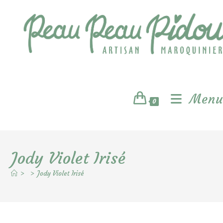
Skip
to
content
Menu
0
Jody Violet Irisé
>
>
Jody Violet Irisé