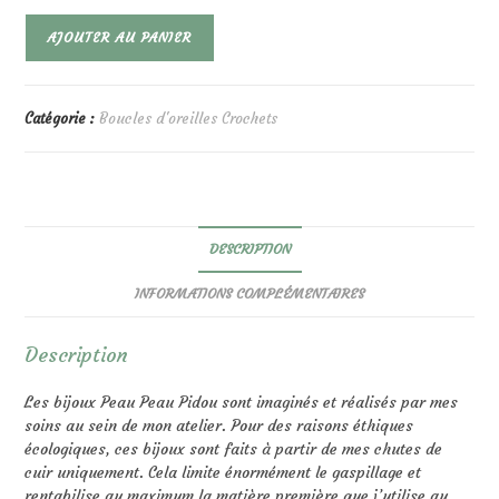
quantité
AJOUTER AU PANIER
de
Jody
Violet
Irisé
Catégorie :
Boucles d'oreilles Crochets
DESCRIPTION
INFORMATIONS COMPLÉMENTAIRES
Description
Les bijoux Peau Peau Pidou sont imaginés et réalisés par mes
soins au sein de mon atelier. Pour des raisons éthiques
écologiques, ces bijoux sont faits à partir de mes chutes de
cuir uniquement. Cela limite énormément le gaspillage et
rentabilise au maximum la matière première que j’utilise au