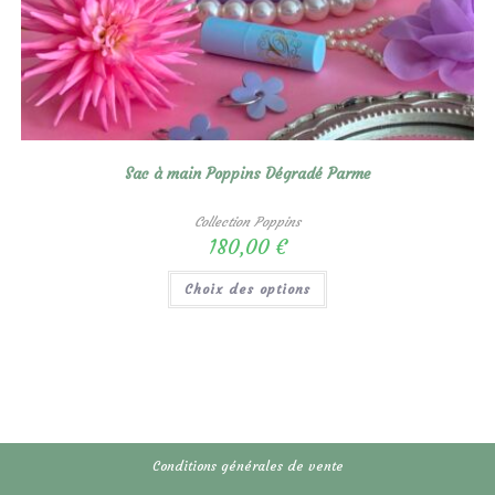
Sac à main Poppins Dégradé Parme
Collection Poppins
180,00
€
Ce
Choix des options
produit
a
plusieurs
variations.
Les
options
peuvent
être
choisies
sur
la
page
Conditions générales de vente
du
produit