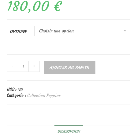
180,00
€
Choisir une option
OPTIONS
quantité
-
+
AJOUTER AU PANIER
de
Sac
à
main
UGS :
ND
Poppins
Catégorie :
Collection Poppins
Bleu
Ciel
DESCRIPTION