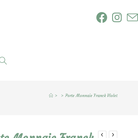
Toggle
website
search
>
>
Porte Monnaie Franck Violet