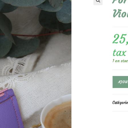
Por
🔍
Vio
25
tax
1 en sto
quantité
AJOU
de
Porte
Monnaie
Franck
Catégorie
Violet