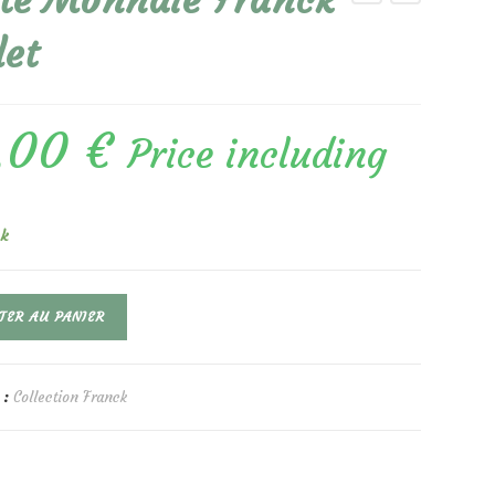
te Monnaie Franck
let
,00
€
Price including
ck
TER AU PANIER
 :
Collection Franck