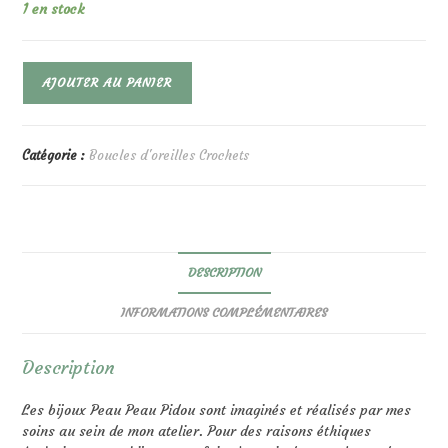
1 en stock
quantité
AJOUTER AU PANIER
de
Rainbow
Coucher
De
Catégorie :
Boucles d'oreilles Crochets
Soleil
DESCRIPTION
INFORMATIONS COMPLÉMENTAIRES
Description
Les bijoux Peau Peau Pidou sont imaginés et réalisés par mes
soins au sein de mon atelier. Pour des raisons éthiques