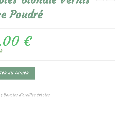
oles Blondie Vernis
e Poudré
,00
€
ck
TER AU PANIER
 :
Boucles d'oreilles Créoles