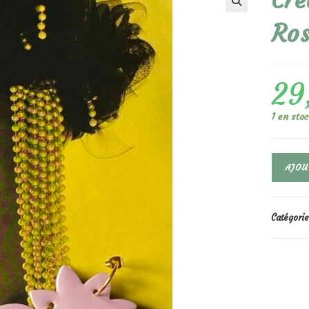
Cré
🔍
Ros
29
1 en sto
quantité
AJOU
de
Créoles
Blondie
Vernis
Catégorie
Rose
Poudré