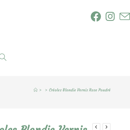
Toggle
website
search
>
>
Créoles Blondie Vernis Rose Poudré