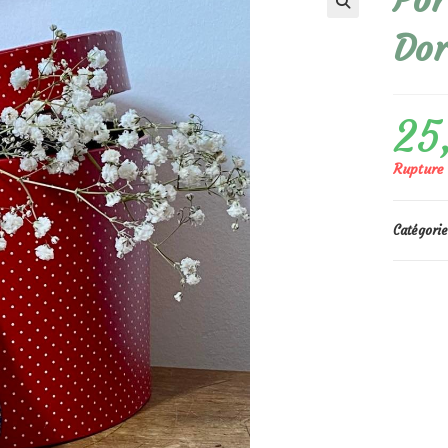
Por
🔍
Dor
25
Rupture 
Catégorie