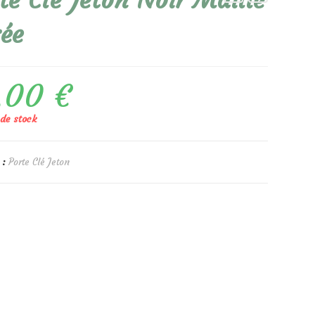
te Clé Jeton Noir Maille
ée
,00
€
de stock
 :
Porte Clé Jeton