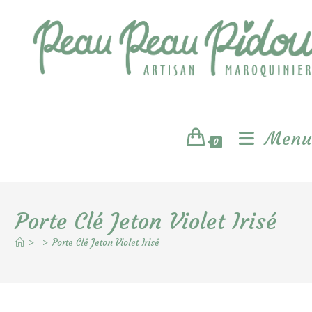
Skip
to
content
Menu
0
Porte Clé Jeton Violet Irisé
>
>
Porte Clé Jeton Violet Irisé